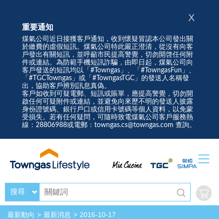
X
重要通知
煤氣公司近日接獲客戶通知，收到懷疑冒認本公司發出關
於繳費的虛假短訊。煤氣公司特此嚴正澄清，從沒有向客
戶發出有關短訊，並呼籲市民提高警覺，切勿開啓任何附
件或連結。為防範手機短訊詐騙，由即日起，煤氣公司向
客戶發送的短訊均以「#Towngas」、「#TowngasFun」、
「#TGCTowngas」或「#TowngasTGC」的發送人名稱發
出，協助客戶辨別訊息真偽。
客戶如收到可疑電郵、短訊或賬單，應提高警覺，切勿開
啟任何可疑附件或連結，並避免向來歷不明的發送人披露
身份證號碼、銀行戶口或信用卡號碼等個人資料，以免蒙
受損失。若有任何疑問，可隨時致電煤氣公司客戶服務熱
線：28806988或電郵：towngas.cs@towngas.com 查詢。
搜尋
最新動向
最新消息
2016-10-17