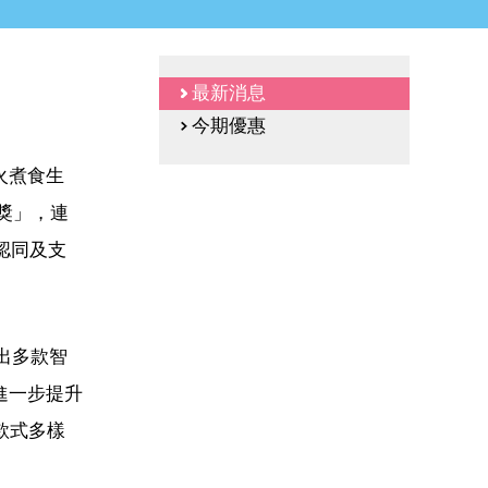
最新消息
今期優惠
火煮食生
大獎」，連
認同及支
出多款智
進一步提升
款式多樣