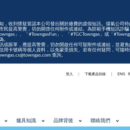
知，收到懷疑冒認本公司發出關於繳費的虛假短訊。煤氣公司特
市民提高警覺，切勿開啓任何附件或連結。為防範手機短訊詐騙
gas」、「#TowngasFun」、「#TGCTowngas」或「#Tow
真偽。
訊或賬單，應提高警覺，切勿開啟任何可疑附件或連結，並避免
信用卡號碼等個人資料，以免蒙受損失。若有任何疑問，可隨時
ngas.cs@towngas.com 查詢。
登入
下載產品目錄
ENG
爐具知識
品牌背後
聯絡我們