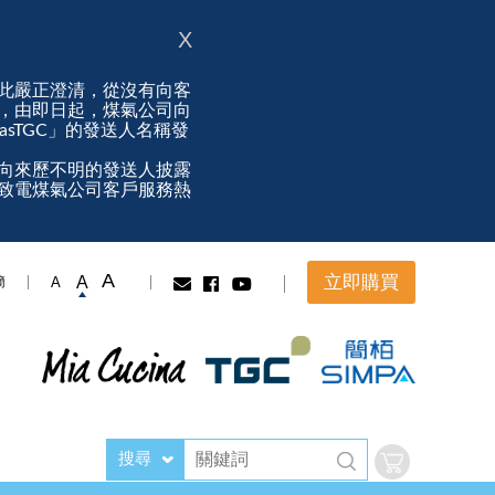
X
此嚴正澄清，從沒有向客
，由即日起，煤氣公司向
ngasTGC」的發送人名稱發
向來歷不明的發送人披露
致電煤氣公司客戶服務熱
A
立即購買
A
A
簡
搜尋