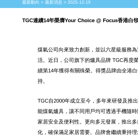
最新動向
最新消息
2025-12-19
TGC連續14年榮膺Your Choice @ Focu
煤氣公司向來致力創新，並以六星級服務為
活。近日，公司旗下的爐具品牌 TGC再度榮膺「
續第14年獲得有關殊榮。得獎品牌由全港
持。
TGC自2000年成立至今，多年來研發及
能煤氣爐具，讓不同用戶均可透過手機隨時
家居安全及便利性。更向多元發展，推出多
化，確保滿足家居需要。品牌會繼續秉持理