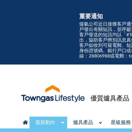
重要通知
煤氣公司近日接獲客戶通
戶發出有關短訊，並呼籲
客戶發送的短訊均以「#Town
出，協助客戶辨別訊息
客戶如收到可疑電郵、短
身份證號碼、銀行戶口或
線：28806988或電郵：tow
優質爐具產品
最新動向
爐具產品
星級服務