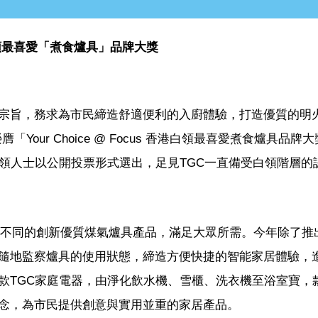
s香港白領最喜愛「煮食爐具」品牌大獎
宗旨，務求為市民締造舒適便利的入廚體驗，打造優質的明
Your Choice @ Focus 香港白領最喜愛煮食爐具品牌
白領人士以公開投票形式選出，足見TGC一直備受白領階層的
推出不同的創新優質煤氣爐具產品，滿足大眾所需。今年除了推
隨地監察爐具的使用狀態，締造方便快捷的智能家居體驗，
款TGC家庭電器，由淨化飲水機、雪櫃、洗衣機至浴室寶，
念，為市民提供創意與實用並重的家居產品。