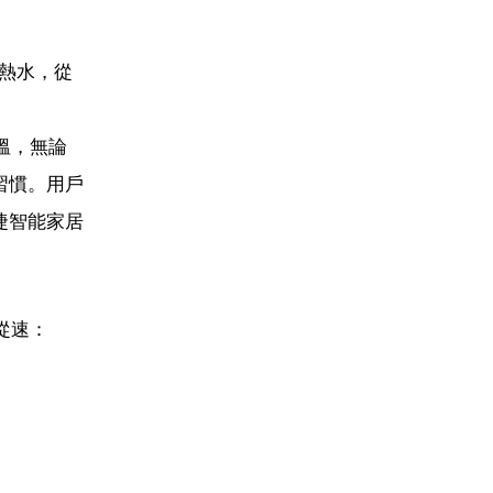
熱水，從
溫，無論
習慣。用戶
捷智能家居
從速：