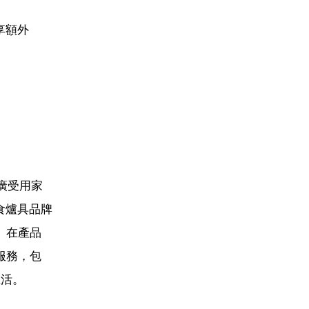
享額外
廣受用家
煮食爐具品牌
。在產品
服務，包
生活。