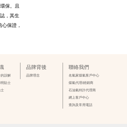
能環保。且
標誌，其生
信心保證，
識
品牌背後
聯絡我們
食的誤解
品牌理念
名氣家煤氣客戶中心
精明貼士
煤氣代理/經銷商
貼士
石油氣特許代理商
網上客戶中心
查詢及常用電話