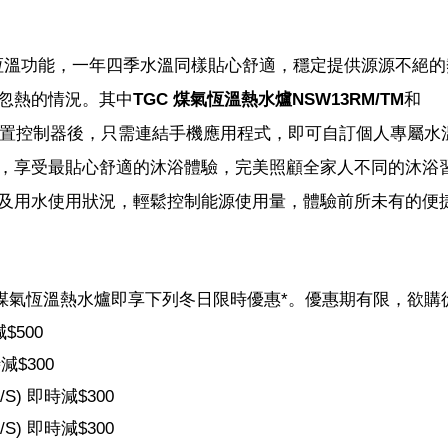
恆溫功能，一年四季水溫同樣貼心舒適，穩定提供源源不絕的
忽熱的情況。其中
TGC 煤氣恆溫熱水爐NSW13RM/TM
和
，連接外置控制器後，只需連結手機應用程式，即可自訂個人專屬水
，享受最貼心舒適的沐浴體驗，完美照顧全家人不同的沐浴
及用水使用狀況，輕鬆控制能源使用量，體驗前所未有的便
指定煤氣恆溫熱水爐即享下列冬日限時優惠*。優惠期有限，欲購
$500
減$300
S) 即時減$300
S) 即時減$300