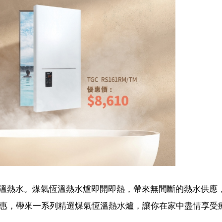
溫熱水。煤氣恆溫熱水爐即開即熱，帶來無間斷的熱水供應
時優惠，帶來一系列精選煤氣恆溫熱水爐，讓你在家中盡情享受