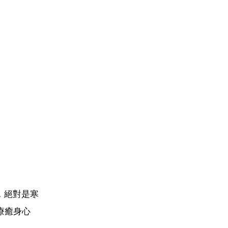
，絕對是寒
療癒身心