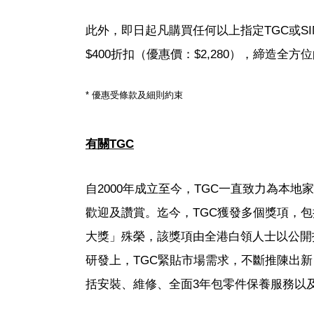
此外，即日起凡購買任何以上指定TGC或SIM
$400折扣（優惠價：$2,280），締造全
* 優惠受條款及細則約束
有關
TGC
自2000年成立至今，TGC一直致力為本
歡迎及讚賞。迄今，TGC獲發多個獎項，包括連續
大獎」殊榮，該獎項由全港白領人士以公開
研發上，TGC緊貼市場需求，不斷推陳出
括安裝、維修、全面3年包零件保養服務以