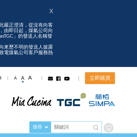
X
此嚴正澄清，從沒有向客
，由即日起，煤氣公司向
ngasTGC」的發送人名稱發
向來歷不明的發送人披露
致電煤氣公司客戶服務熱
A
立即購買
A
A
簡
搜尋