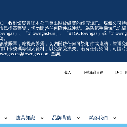
知，收到懷疑冒認本公司發出關於繳費的虛假短訊。煤氣公司特
市民提高警覺，切勿開啓任何附件或連結。為防範手機短訊詐騙
gas」、「#TowngasFun」、「#TGCTowngas」或「#Tow
真偽。
訊或賬單，應提高警覺，切勿開啟任何可疑附件或連結，並避免
信用卡號碼等個人資料，以免蒙受損失。若有任何疑問，可隨時
ngas.cs@towngas.com 查詢。
登入
下載產品目錄
ENG
爐具知識
品牌背後
聯絡我們