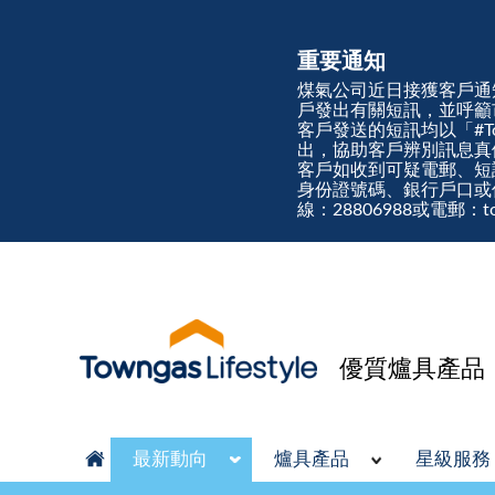
重要通知
煤氣公司近日接獲客戶通
戶發出有關短訊，並呼籲
客戶發送的短訊均以「#Town
出，協助客戶辨別訊息
客戶如收到可疑電郵、短
身份證號碼、銀行戶口或
線：28806988或電郵：tow
優質爐具產品
最新動向
爐具產品
星級服務