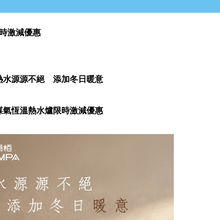
時激減優惠
熱水源源不絕 添加冬日暖意
煤氣恆溫熱水爐限時激減優惠