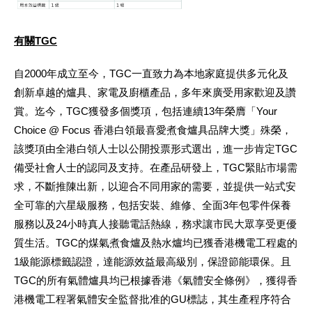
有關
TGC
自2000年成立至今，TGC一直致力為本地家庭提供多元化及
創新卓越的爐具、家電及廚櫃產品，多年來廣受用家歡迎及讚
賞。迄今，TGC獲發多個獎項，包括連續13年榮膺「Your
Choice @ Focus 香港白領最喜愛煮食爐具品牌大獎」殊榮，
該獎項由全港白領人士以公開投票形式選出，進一步肯定TGC
備受社會人士的認同及支持。在產品研發上，TGC緊貼市場需
求，不斷推陳出新，以迎合不同用家的需要，並提供一站式安
全可靠的六星級服務，包括安裝、維修、全面3年包零件保養
服務以及24小時真人接聽電話熱線，務求讓市民大眾享受更優
質生活。TGC的煤氣煮食爐及熱水爐均已獲香港機電工程處的
1級能源標籤認證，達能源效益最高級別，保證節能環保。且
TGC的所有氣體爐具均已根據香港《氣體安全條例》，獲得香
港機電工程署氣體安全監督批准的GU標誌，其生產程序符合