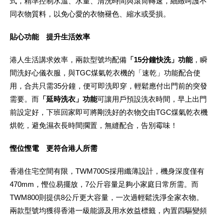
式，精準控制水溫、水量、清洗時間與滾筒轉速，細緻呵護不
同衣物質料，以免心愛的衣物褪色、縮水或受損。
貼心功能 提升生活效率
港人生活講求效率，兩款型號均配備
「
15分鐘快洗」功能
，瞬
間洗好心儀衣服，與TGC煤氣乾衣機的「速乾」功能配合使
用，合共只需35分鐘，便可即洗即穿，輕鬆應付出門前的突發
需要。而
「延時洗衣」功能
可讓用戶預設洗衣時間，早上出門
前設定好，下班回家即可將剛洗好的衣物交由TGC煤氣乾衣機
烘乾，避免濕衣長時間擱置，無縫配合，告別霉味！
慳位慳電 更符合港人所需
香港住宅空間有限，TWM700S採用纖薄設計，機身深度僅有
470mm，慳位易擺放，7公斤容量足夠小家庭日常所需。而
TWM800則提供8公斤更大容量，一次過輕鬆洗淨全家衣物。
兩款型號均獲得香港一級能源及用水效益標籤，內置四驅變頻