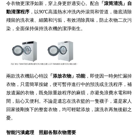
令衣物更潔淨如新，穿上身更舒適安心。配合
「滾筒清洗」自
動清潔程序
，以90℃高溫熱水冲洗內外滾筒和管道，徹底清除
殘留的洗衣液、細菌和污垢，有效消除異味，防止衣物二次污
染，全面保持保持洗衣機的潔淨衛生。
兩款洗衣機貼心特設
「添放衣物」功能
，即使因一時匆忙漏掉
衣物，只需簡單按鍵，便可暫停進行中的預洗或主洗程序，補
放遺漏的衣物，既免除重啟程序的麻煩，亦避免浪費水電和時
間，貼心又便利。不論是遺忘在洗衣籃的一隻襪子，還是家人
回家後剛換下的整套衣物，均可輕鬆添放，讓洗衣再無後顧之
憂。
智能污漬處理 照顧各類衣物需要