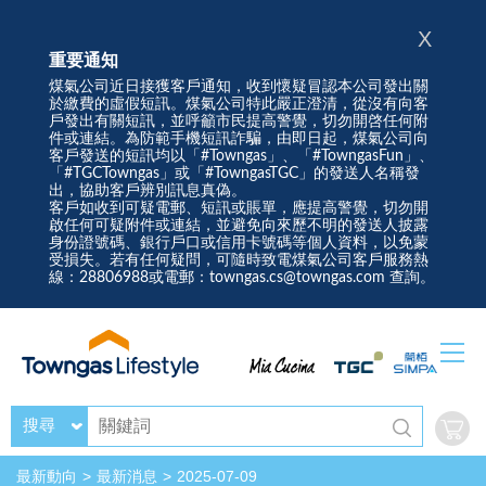
X
重要通知
煤氣公司近日接獲客戶通知，收到懷疑冒認本公司發出關
於繳費的虛假短訊。煤氣公司特此嚴正澄清，從沒有向客
戶發出有關短訊，並呼籲市民提高警覺，切勿開啓任何附
件或連結。為防範手機短訊詐騙，由即日起，煤氣公司向
客戶發送的短訊均以「#Towngas」、「#TowngasFun」、
「#TGCTowngas」或「#TowngasTGC」的發送人名稱發
出，協助客戶辨別訊息真偽。
客戶如收到可疑電郵、短訊或賬單，應提高警覺，切勿開
啟任何可疑附件或連結，並避免向來歷不明的發送人披露
身份證號碼、銀行戶口或信用卡號碼等個人資料，以免蒙
受損失。若有任何疑問，可隨時致電煤氣公司客戶服務熱
線：28806988或電郵：towngas.cs@towngas.com 查詢。
搜尋
最新動向
最新消息
2025-07-09