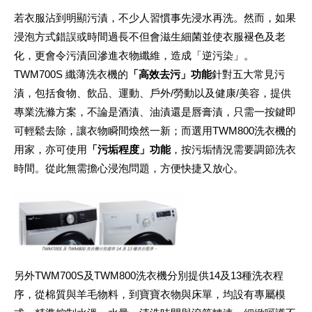
若衣服沾到明顯污漬，不少人習慣事先浸水再洗。然而，如果
浸泡方式錯誤或時間過長不但會滋生細菌並使衣服褪色及老
化，更會令污漬回滲進衣物纖維，造成「逆污染」。
TWM700S 纖薄洗衣機的
「高效去污」功能
針對五大常見污
漬，包括食物、飲品、運動、戶外/勞動以及健康/美容，提供
專業洗滌方案，不論是酒漬、油漬還是唇膏漬，只需一按鍵即
可輕鬆去除，讓衣物瞬間煥然一新；而選用TWM800洗衣機的
用家，亦可使用
「
污垢程度」功能
，按污垢情況需要調節洗衣
時間。從此無需擔心浸泡問題，方便快捷又放心。
另外TWM700S及TWM800洗衣機分別提供14及13種洗衣程
序，從棉質與羊毛物料，到寶寶衣物與床單，均設有專屬模