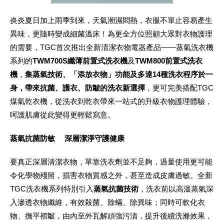
炎炎夏日加上雨季到來，天氣潮濕悶熱，衣服不單止容易產生
異味，更隨時變成細菌溫床！為更全方位照顧大眾對衣物護理
的需要，TGC首次推出全新清潔衣物電器產品——蒸氣洗衣機
系列的
TWM700S纖薄前置式洗衣機
及
TWM800前置式洗衣
機
，
集蒸氣技術、「添放衣物」功能及多達
14種洗衣程序於一
身，帶來抗菌、護衣、防皺的洗衣新選擇
，更可完美搭配TGC
煤氣乾衣機，從洗衣到乾衣帶來一站式的升級衣物護理體驗，
呵護肌膚從此變得更輕鬆寫意。
蒸氣抗菌防敏 深層潔淨守護健康
要真正深層清潔衣物，單靠洗衣劑並不足夠，過量使用更可能
令化學物殘留，損害衣物質感之外，甚至造成皮膚過敏。全新
TGC洗衣機系列特別引入
蒸氣抗菌技術
，洗衣前以高溫蒸氣深
入滲透衣物纖維，有效殺菌、除蟎、除異味；同時可軟化衣
物、撫平褶皺，由內至外瓦解頑強污漬，提升後續洗滌效果，