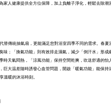
為家人健康提供全方位保障，加上負離子淨化，輕鬆去除潮
代替傳統抽氣扇，更能滿足您對浴室四季不同的需求。春夏
臭味；「換氣功能」則有效排走濕氣，減少「倒汗水」形成
季時天氣悶熱，「涼風功能」保持空間乾爽，吹送舒適的怡
，巨大温差隨時誘發心血管問題，開啟「暖氣功能」能保持
暢享溫暖的沐浴時刻。
菌