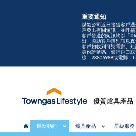
重要通知
煤氣公司近日接獲客戶通
戶發出有關短訊，並呼籲
客戶發送的短訊均以「#Town
出，協助客戶辨別訊息
客戶如收到可疑電郵、短
身份證號碼、銀行戶口或
線：28806988或電郵：tow
優質爐具產品
最新動向
爐具產品
星級服務