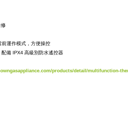
維修
示當前運作模式，方便操控
配備 IPX4 高級別防水遙控器
towngasappliance.com/products/detail/multifunction-th