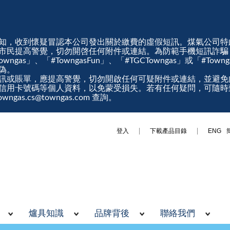
知，收到懷疑冒認本公司發出關於繳費的虛假短訊。煤氣公司特
市民提高警覺，切勿開啓任何附件或連結。為防範手機短訊詐騙
gas」、「#TowngasFun」、「#TGCTowngas」或「#Tow
真偽。
訊或賬單，應提高警覺，切勿開啟任何可疑附件或連結，並避免
信用卡號碼等個人資料，以免蒙受損失。若有任何疑問，可隨時
ngas.cs@towngas.com 查詢。
登入
下載產品目錄
ENG
爐具知識
品牌背後
聯絡我們