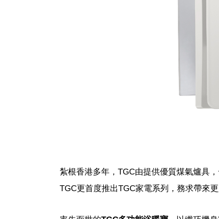
紮根香港多年，TGC由提供優質煤氣爐具
TGC更首度推出TGC家電系列，務求帶