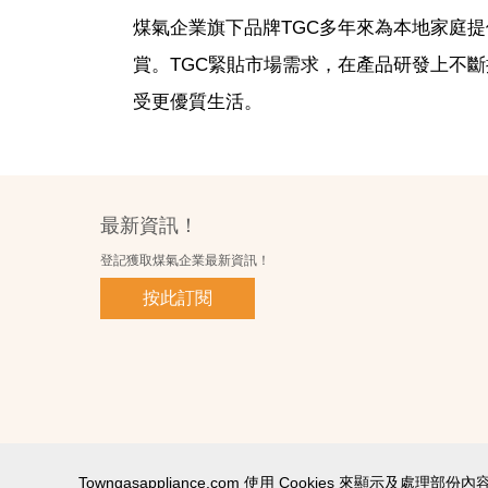
煤氣企業旗下品牌TGC多年來為本地家庭
賞。TGC緊貼市場需求，在產品研發上不
受更優質生活。
最新資訊！
登記獲取煤氣企業最新資訊！
按此訂閱
Towngasappliance.com 使用 Cookies 來顯
使用條款及細則
私隱政策聲明
個人資料收集聲明