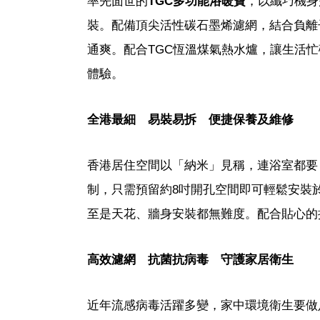
率先面世的
TGC多功能浴暖寶
，以纖巧機身
裝。配備頂尖活性碳石墨烯濾網，結合負離
通爽。配合TGC恆溫煤氣熱水爐，讓生活
體驗。
全港最細 易裝易拆 便捷保養及維修
香港居住空間以「納米」見稱，連浴室都要
制，只需預留約8吋開孔空間即可輕鬆安裝
至是天花、牆身安裝都無難度。配合貼心的
高效濾網 抗菌抗病毒 守護家居衛生
近年流感病毒活躍多變，家中環境衛生要做