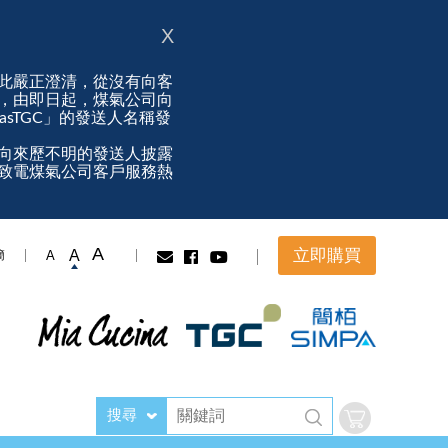
X
此嚴正澄清，從沒有向客
，由即日起，煤氣公司向
ngasTGC」的發送人名稱發
向來歷不明的發送人披露
致電煤氣公司客戶服務熱
A
立即購買
A
A
簡
搜尋