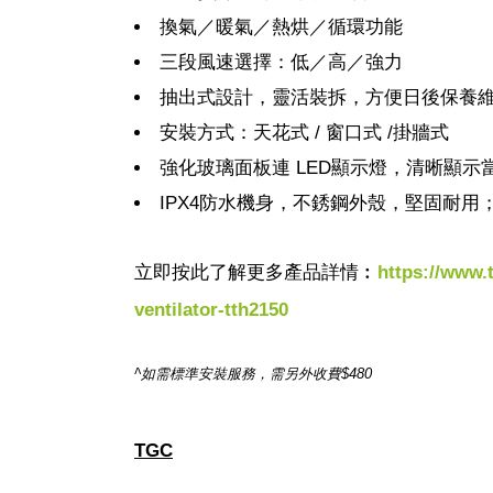
換氣／暖氣／熱烘／循環功能
三段風速選擇：低／高／強力
抽出式設計，靈活裝拆，方便日後保養
安裝方式：天花式 / 窗口式 /掛牆式
強化玻璃面板連 LED顯示燈，清晰顯
IPX4防水機身，不銹鋼外殼，堅固耐用；
立即按此了解更多產品詳情︰
https://www.
ventilator-tth2150
^
如需標準安裝服務，需另外收費
$480
TGC