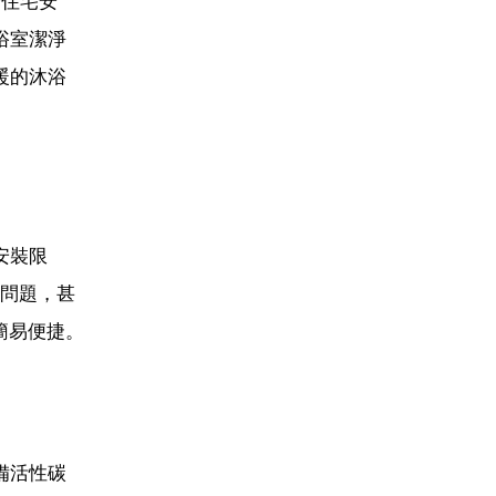
分住宅安
浴室潔淨
暖的沐浴
安裝限
間問題，甚
簡易便捷。
備活性碳