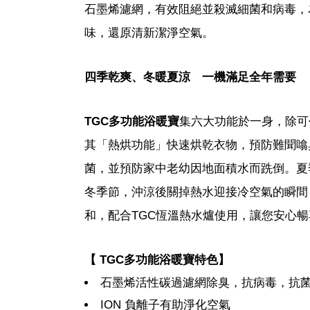
石墨烯濾網，有效阻絕並殺滅細菌和病毒，
味，還原清新潔淨空氣。
四季乾爽、冬暖夏涼 一機滿足全年需要
TGC多功能浴暖寶
集六大功能於一身，除可
其「熱烘功能」快速烘乾衣物，預防難聞噏
菌，並預防家中老幼因地面積水而跣倒。夏
冬季節，沖涼後關掉熱水迎接冷空氣的瞬間
和，配合TGC恆溫熱水爐使用，讓您安心
【
TGC多功能浴暖寶特色】
石墨烯活性碳過濾網除臭，抗病毒，抗
ION 負離子有助淨化空氣