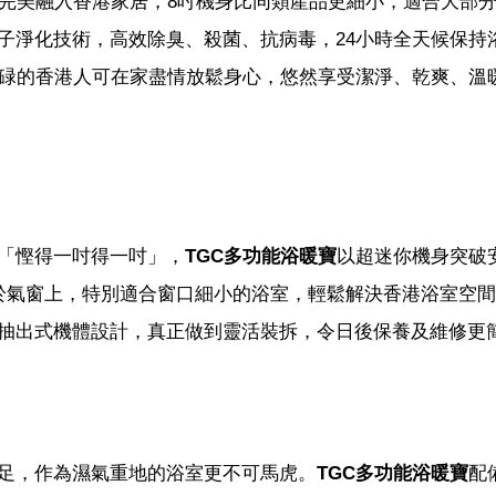
完美融入香港家居，8吋機身比同類產品更細小，適合大部
子淨化技術，高效除臭、殺菌、抗病毒，24小時全天候保持
忙碌的香港人可在家盡情放鬆身心，悠然享受潔淨、乾爽、溫
「慳得一吋得一吋」，
TGC多功能浴暖寶
以超迷你機身突破
於氣窗上，特別適合窗口細小的浴室，輕鬆解決香港浴室空
抽出式機體設計，真正做到靈活裝拆，令日後保養及維修更
足，作為濕氣重地的浴室更不可馬虎。
TGC多功能浴暖寶
配