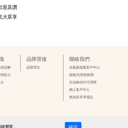
歡迎及讚
民大眾享
識
品牌背後
聯絡我們
食的誤解
品牌理念
名氣家煤氣客戶中心
精明貼士
煤氣代理/經銷商
貼士
石油氣特許代理商
網上客戶中心
查詢及常用電話
繼續瀏覽。
確認