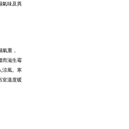
濕氣味及異
濕氣重，
繼而滋生霉
人涼風。寒
浴室溫度暖