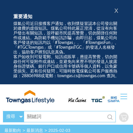
X
重要通知
煤氣公司近日接獲客戶通知，收到懷疑冒認本公司發出關
於繳費的虛假短訊。煤氣公司特此嚴正澄清，從沒有向客
戶發出有關短訊，並呼籲市民提高警覺，切勿開啓任何附
件或連結。為防範手機短訊詐騙，由即日起，煤氣公司向
客戶發送的短訊均以「#Towngas」、「#TowngasFun」、
「#TGCTowngas」或「#TowngasTGC」的發送人名稱發
出，協助客戶辨別訊息真偽。
客戶如收到可疑電郵、短訊或賬單，應提高警覺，切勿開
啟任何可疑附件或連結，並避免向來歷不明的發送人披露
身份證號碼、銀行戶口或信用卡號碼等個人資料，以免蒙
受損失。若有任何疑問，可隨時致電煤氣公司客戶服務熱
線：28806988或電郵：towngas.cs@towngas.com 查詢。
搜尋
最新動向
最新消息
2025-02-03