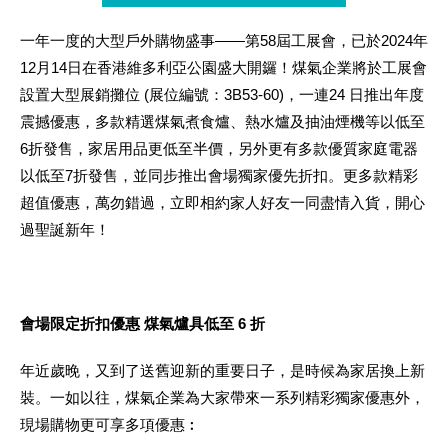
一年一度的大型戶外購物盛事——第58屆工展會，已於2024年
12月14日在香港維多利亞公園盛大開鑼！煤氣企業將於工展會
設置大型展銷攤位 (展位編號：3B53-60)，一連24 日推出年度
震撼優惠，多款精選煤氣煮食爐、熱水爐及抽油煙機等以低至
6折發售，家居用品更低至半價，另外更有多款優質家庭電器
以低至7折發售，並同步推出會場獨家優先折扣。更多款精彩
超值優惠，萬勿錯過，立即相約家人好友一同盡情入貨，開心
過聖誕新年！
會場限定折扣優惠 煤氣爐具低至
6 折
年近歲晚，又到了送舊迎新的重要日子，是時候為家居換上新
裝。一如以往，煤氣企業為大家帶來一系列精彩獨家優惠外，
現場購物更可享多項優惠︰