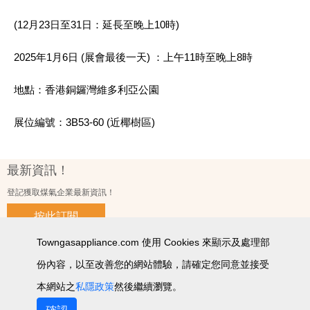
(12月23日至31日：延長至晚上10時)
2025年1月6日 (展會最後一天) ：上午11時至晚上8時
地點：香港銅鑼灣維多利亞公園
展位編號：3B53-60 (近椰樹區)
最新資訊！
登記獲取煤氣企業最新資訊！
按此訂閱
Towngasappliance.com 使用 Cookies 來顯示及處理部
份內容，以至改善您的網站體驗，請確定您同意並接受
使用條款及細則
私隱政策聲明
個人資料收集聲明
智能產品私隱政策
網站圖
本網站之
私隱政策
然後繼續瀏覽。
2026 © 版權所有 ‧ 煤氣企業有限公司