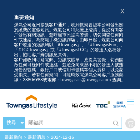
X
重要通知
煤氣公司近日接獲客戶通知，收到懷疑冒認本公司發出關
於繳費的虛假短訊。煤氣公司特此嚴正澄清，從沒有向客
戶發出有關短訊，並呼籲市民提高警覺，切勿開啓任何附
件或連結。為防範手機短訊詐騙，由即日起，煤氣公司向
客戶發送的短訊均以「#Towngas」、「#TowngasFun」、
「#TGCTowngas」或「#TowngasTGC」的發送人名稱發
出，協助客戶辨別訊息真偽。
客戶如收到可疑電郵、短訊或賬單，應提高警覺，切勿開
啟任何可疑附件或連結，並避免向來歷不明的發送人披露
身份證號碼、銀行戶口或信用卡號碼等個人資料，以免蒙
受損失。若有任何疑問，可隨時致電煤氣公司客戶服務熱
線：28806988或電郵：towngas.cs@towngas.com 查詢。
搜尋
最新動向
最新消息
2024-12-16