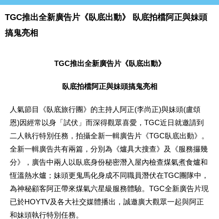
TGC推出全新廣告片《臥底出動》 臥底拍檔阿正與妹頭
搞鬼亮相
TGC推出全新廣告片《臥底出動》
臥底拍檔阿正與妹頭搞鬼亮相
人氣節目《臥底旅行團》的主持人阿正(李尚正)與妹頭(盧頌
恩)因經常以身「試伏」而深得觀眾喜愛，TGC近日就邀請到
二人執行特別任務，拍攝全新一輯廣告片《TGC臥底出動》。
全新一輯廣告共有兩篇，分別為《爐具大搜查》及《服務攞幾
分》，廣告中兩人以臥底身份秘密潛入屋內檢查煤氣煮食爐和
恆溫熱水爐；妹頭更鬼馬化身成不同職員潛伏在TGC團隊中，
為神秘顧客阿正帶來煤氣六星級服務體驗。TGC全新廣告片現
已於HOYTV及各大社交媒體播出，誠邀廣大觀眾一起與阿正
和妹頭執行特別任務。