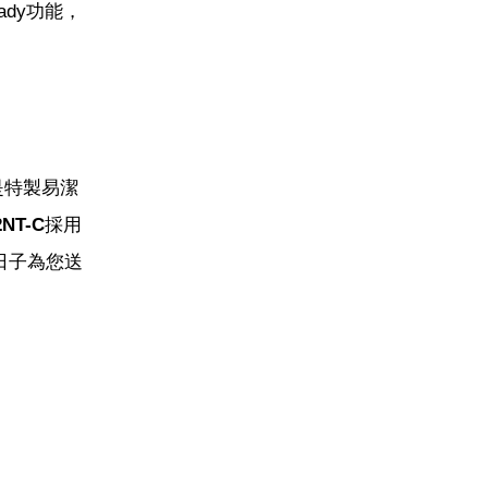
dy功能，
是特製易潔
NT-C
採用
日子為您送