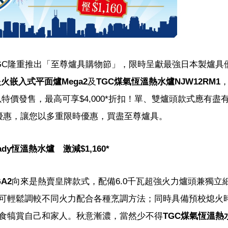
GC隆重推出「至尊爐具購物節」，限時呈獻最強日本製爐具
炎火嵌入式平面爐Mega2
及
TGC煤氣恆溫熱水爐NJW12RM1
均以特價發售，最高可享$4,000*折扣！單、雙爐頭款式應有盡
優惠，讓您以多重限時優惠，買盡至尊爐具。
ready恆溫熱水爐 激減$1,160*
A2
向來是熱賣皇牌款式，配備6.0千瓦超強火力爐頭兼獨立
可輕鬆調較不同火力配合各種烹調方法；同時具備預校熄火
食犒賞自己和家人。秋意漸濃，當然少不得
TGC煤氣恆溫熱