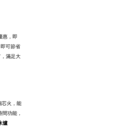
優惠，即
，即可節省
有，滿足大
細芯火，能
時間功能，
水爐