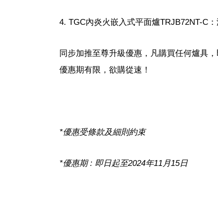
4. TGC內炎火嵌入式平面爐TRJB72NT-C：
同步加推至尊升級優惠，凡購買任何爐具，
優惠期有限，欲購從速！
*優惠受條款及細則約束
*優惠期 : 即日起至2024年11月15日