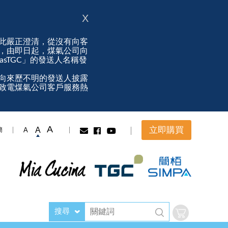
X
此嚴正澄清，從沒有向客
，由即日起，煤氣公司向
ngasTGC」的發送人名稱發
向來歷不明的發送人披露
致電煤氣公司客戶服務熱
A
立即購買
A
A
簡
搜尋