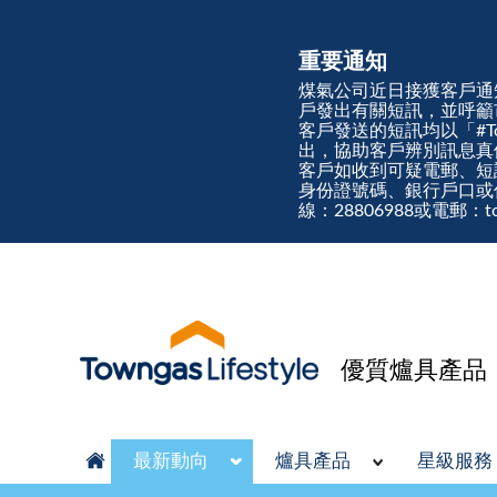
重要通知
煤氣公司近日接獲客戶通
戶發出有關短訊，並呼籲
客戶發送的短訊均以「#Town
出，協助客戶辨別訊息
客戶如收到可疑電郵、短
身份證號碼、銀行戶口或
線：28806988或電郵：tow
優質爐具產品
最新動向
爐具產品
星級服務