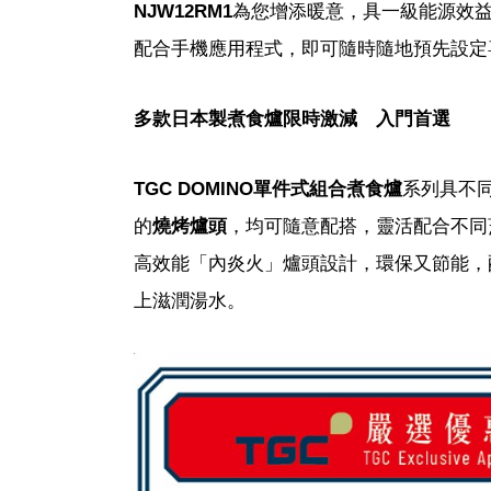
NJW12RM1
為您增添暖意，具一級能源效益標
配合手機應用程式，即可隨時隨地預先設定
多款日本製煮食爐限時激減 入門首選
TGC DOMINO單件式組合煮食爐
系列具不同
的
燒烤爐頭
，均可隨意配搭，靈活配合不同
高效能「內炎火」爐頭設計，環保又節能，
上滋潤湯水。