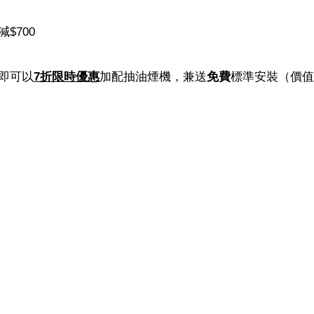
減$700
即可以
7折限時優惠
加配抽油煙機，兼送
免費
標準安裝（價值$