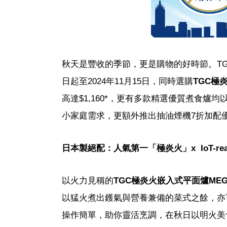
秋天是豐收的季節，更是購物的好時節。T
日起至2024年11月15日，同時選購
TGC極
高達$1,160*，更有多款精選優質煮食爐
小家庭需求，更額外推出抽油煙機7折加配
日本製絕配：
人氣第一
「極炎火」
x
IoT-
以火力見稱的
TGC極炎火嵌入式平面爐MEG
以猛火煮出鑊氣與營養兼備的菜式之餘，亦
操作簡單，助你靈活烹調，在秋日以明火美