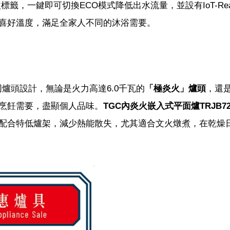
籤，一鍵即可切換ECO模式降低出水流量，並設有IoT-Rea
喜好溫度，滿足全家人不同的沐浴需要。
爐頭設計，無論是火力高達6.0千瓦的
「極炎火」爐頭
，還
烹飪需要，盡顯個人品味。
TGC內炎火嵌入式平面爐TRJB72
配合特低爐架，減少熱能散失，尤其適合文火燉煮，在乾燥