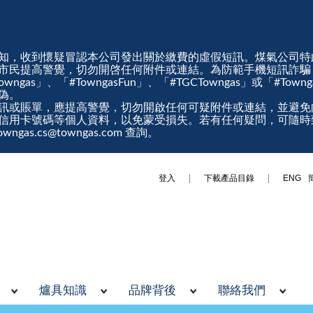
知，收到懷疑冒認本公司發出關於繳費的虛假短訊。煤氣公司特
市民提高警覺，切勿開啓任何附件或連結。為防範手機短訊詐騙
gas」、「#TowngasFun」、「#TGCTowngas」或「#Tow
真偽。
訊或賬單，應提高警覺，切勿開啟任何可疑附件或連結，並避免
信用卡號碼等個人資料，以免蒙受損失。若有任何疑問，可隨時
ngas.cs@towngas.com 查詢。
登入
下載產品目錄
ENG
爐具知識
品牌背後
聯絡我們