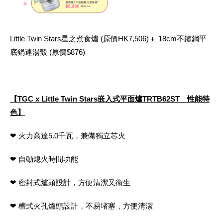
Little Twin Stars星之煮食爐 (原價HK7,506)＋ 18cm不鏽鋼平
底鍋連湯殼 (原價$876)
【
TGC x Little Twin Stars
嵌入式平面爐
TRTB62ST 性能特
色】
❤ 火力高達5.0千瓦，兼備獨立芯火
❤ 自動熄火時間功能
❤ 密封式爐頭設計，方便清潔又衞生
❤ 槽式火孔爐頭設計，不易堵塞，方便清潔