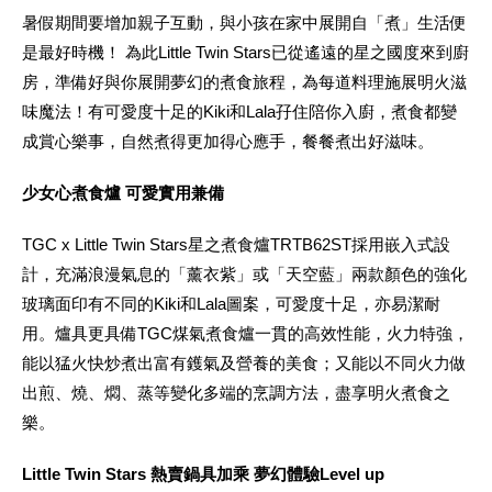
暑假期間要增加親子互動，與小孩在家中展開自「煮」生活便
是最好時機！ 為此Little Twin Stars已從遙遠的星之國度來到廚
房，準備好與你展開夢幻的煮食旅程，為每道料理施展明火滋
味魔法！有可愛度十足的Kiki和Lala孖住陪你入廚，煮食都變
成賞心樂事，自然煮得更加得心應手，餐餐煮出好滋味。
少女心煮食爐 可愛實用兼備
TGC x Little Twin Stars星之煮食爐TRTB62ST採用嵌入式設
計，充滿浪漫氣息的「薰衣紫」或「天空藍」兩款顏色的強化
玻璃面印有不同的Kiki和Lala圖案，可愛度十足，亦易潔耐
用。爐具更具備TGC煤氣煮食爐一貫的高效性能，火力特強，
能以猛火快炒煮出富有鑊氣及營養的美食；又能以不同火力做
出煎、燒、燜、蒸等變化多端的烹調方法，盡享明火煮食之
樂。
Little Twin Stars 熱賣鍋具加乘 夢幻體驗Level up