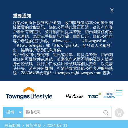
X
重要通知
煤氣公司近日接獲客戶通知，收到懷疑冒認本公司發出關
於繳費的虛假短訊。煤氣公司特此嚴正澄清，從沒有向客
戶發出有關短訊，並呼籲市民提高警覺，切勿開啓任何附
件或連結。為防範手機短訊詐騙，由即日起，煤氣公司向
客戶發送的短訊均以「#Towngas」、「#TowngasFun」、
「#TGCTowngas」或「#TowngasTGC」的發送人名稱發
出，協助客戶辨別訊息真偽。
客戶如收到可疑電郵、短訊或賬單，應提高警覺，切勿開
啟任何可疑附件或連結，並避免向來歷不明的發送人披露
身份證號碼、銀行戶口或信用卡號碼等個人資料，以免蒙
受損失。若有任何疑問，可隨時致電煤氣公司客戶服務熱
線：28806988或電郵：towngas.cs@towngas.com 查詢。
搜尋
最新動向
最新消息
2024-07-11