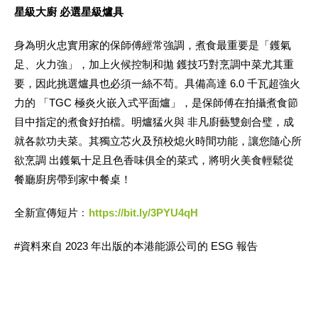
星級大廚 必選星級爐具
身為明火忠實用家的保師傅經常強調，煮食最重要是「鑊氣
足、火力強」，加上火候控制和拋 鑊技巧對烹調中菜尤其重
要，因此挑選爐具也必須一絲不苟。具備高達 6.0 千瓦超強火
力的 「TGC 極炎火嵌入式平面爐」，是保師傅在拍攝煮食節
目中指定的煮食好拍檔。明爐猛火與 非凡廚藝雙劍合璧，成
就各款功夫菜。其獨立芯火及預校熄火時間功能，讓您隨心所
欲烹調 出鑊氣十足且色香味俱全的菜式，將明火美食輕鬆從
餐廳廚房帶到家中餐桌！
全新宣傳短片﹕
https://bit.ly/3PYU4qH
#資料來自 2023 年出版的本港能源公司的 ESG 報告