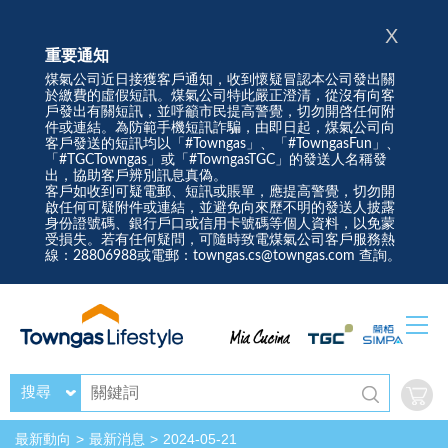
X
重要通知
煤氣公司近日接獲客戶通知，收到懷疑冒認本公司發出關
於繳費的虛假短訊。煤氣公司特此嚴正澄清，從沒有向客
戶發出有關短訊，並呼籲市民提高警覺，切勿開啓任何附
件或連結。為防範手機短訊詐騙，由即日起，煤氣公司向
客戶發送的短訊均以「#Towngas」、「#TowngasFun」、
「#TGCTowngas」或「#TowngasTGC」的發送人名稱發
出，協助客戶辨別訊息真偽。
客戶如收到可疑電郵、短訊或賬單，應提高警覺，切勿開
啟任何可疑附件或連結，並避免向來歷不明的發送人披露
身份證號碼、銀行戶口或信用卡號碼等個人資料，以免蒙
受損失。若有任何疑問，可隨時致電煤氣公司客戶服務熱
線：28806988或電郵：towngas.cs@towngas.com 查詢。
搜尋
最新動向
最新消息
2024-05-21