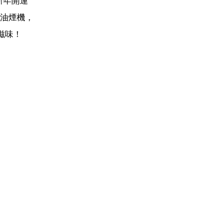
新年開運
油煙機，
滋味！