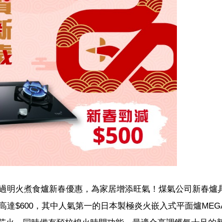
過明火煮食爐新春優惠，為家居增添旺氣！煤氣公司新春爐
達$600，其中人氣第一的日本製極炎火嵌入式平面爐MEGA