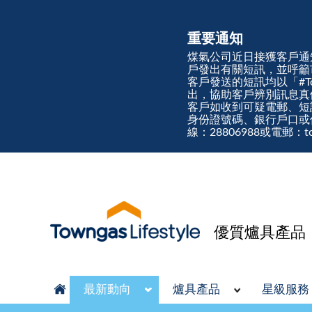
重要通知
煤氣公司近日接獲客戶通
戶發出有關短訊，並呼籲
客戶發送的短訊均以「#Town
出，協助客戶辨別訊息
客戶如收到可疑電郵、短
身份證號碼、銀行戶口或
線：28806988或電郵：tow
優質爐具產品
最新動向
爐具產品
星級服務