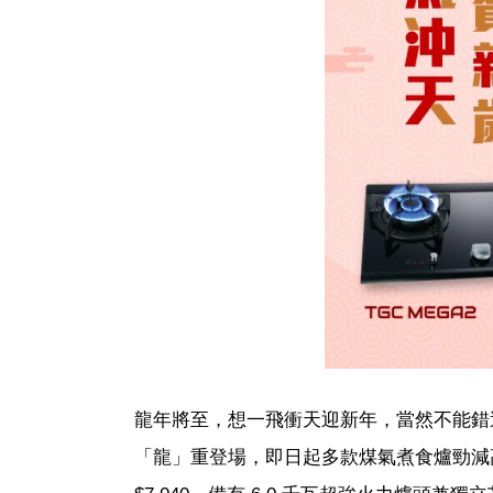
龍年將至，想一飛衝天迎新年，當然不能錯
「龍」重登場，即日起多款煤氣煮食爐勁減高