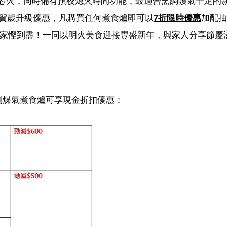
頭兼獨立芯火，同時備有預校熄火時間功能，最適合烹調鑊氣十足的
賀歲升級優惠，凡購買任何煮食爐即可以
7折限時優惠
加配抽
為大家慳到盡！一同以明火美食迎接豐盛新年，與家人分享節慶
購買下列煤氣煮食爐可享現金折扣優惠：