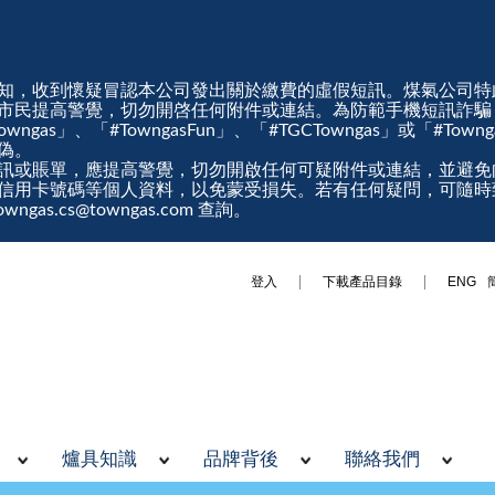
知，收到懷疑冒認本公司發出關於繳費的虛假短訊。煤氣公司特
市民提高警覺，切勿開啓任何附件或連結。為防範手機短訊詐騙
gas」、「#TowngasFun」、「#TGCTowngas」或「#Tow
真偽。
訊或賬單，應提高警覺，切勿開啟任何可疑附件或連結，並避免
信用卡號碼等個人資料，以免蒙受損失。若有任何疑問，可隨時
ngas.cs@towngas.com 查詢。
登入
下載產品目錄
ENG
爐具知識
品牌背後
聯絡我們