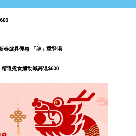
00
新春爐具優惠 「龍」重登場
精選煮食爐勁減高達$600