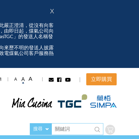
X
此嚴正澄清，從沒有向客
，由即日起，煤氣公司向
ngasTGC」的發送人名稱發
向來歷不明的發送人披露
致電煤氣公司客戶服務熱
A
立即購買
A
A
簡
搜尋