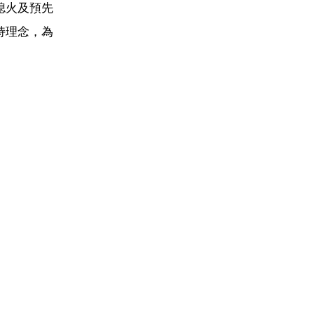
熄火及預先
持理念，為