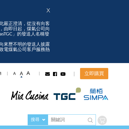
X
此嚴正澄清，從沒有向客
，由即日起，煤氣公司向
ngasTGC」的發送人名稱發
向來歷不明的發送人披露
致電煤氣公司客戶服務熱
A
立即購買
A
A
簡
搜尋