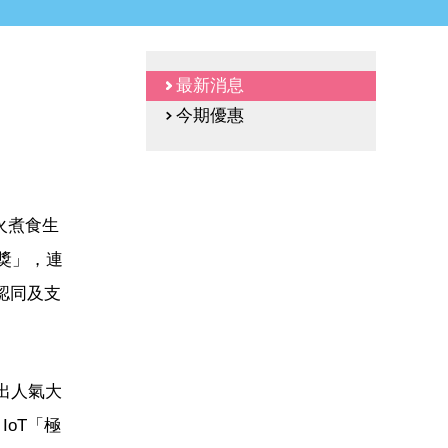
最新消息
今期優惠
火煮食生
大獎」，連
認同及支
出人氣大
IoT「極