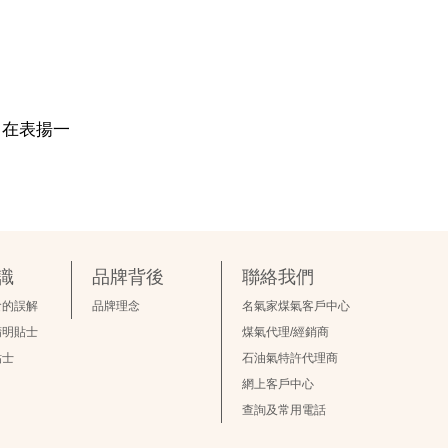
，旨在表揚一
識
品牌背後
聯絡我們
食的誤解
品牌理念
名氣家煤氣客戶中心
精明貼士
煤氣代理/經銷商
貼士
石油氣特許代理商
網上客戶中心
查詢及常用電話