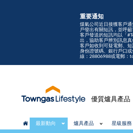
重要通知
煤氣公司近日接獲客戶通
戶發出有關短訊，並呼籲
客戶發送的短訊均以「#Town
出，協助客戶辨別訊息
客戶如收到可疑電郵、短
身份證號碼、銀行戶口或
線：28806988或電郵：tow
優質爐具產品
最新動向
爐具產品
星級服務