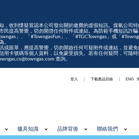
知，收到懷疑冒認本公司發出關於繳費的虛假短訊。煤氣公司特
市民提高警覺，切勿開啓任何附件或連結。為防範手機短訊詐騙
gas」、「#TowngasFun」、「#TGCTowngas」或「#Tow
真偽。
訊或賬單，應提高警覺，切勿開啟任何可疑附件或連結，並避免
信用卡號碼等個人資料，以免蒙受損失。若有任何疑問，可隨時
ngas.cs@towngas.com 查詢。
登入
下載產品目錄
ENG
爐具知識
品牌背後
聯絡我們