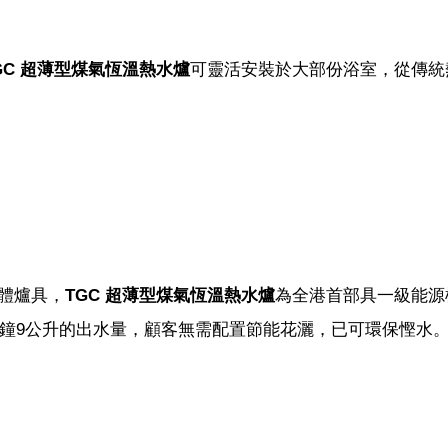
GC 超薄型煤氣恆溫熱水爐
可靈活安裝於大部份浴室，從傳統
體爐具，
TGC 超薄型煤氣恆溫熱水爐
為全港首部具一級能源
分鐘9公升的出水量，顧客無需配置節能花灑，已可環保慳水