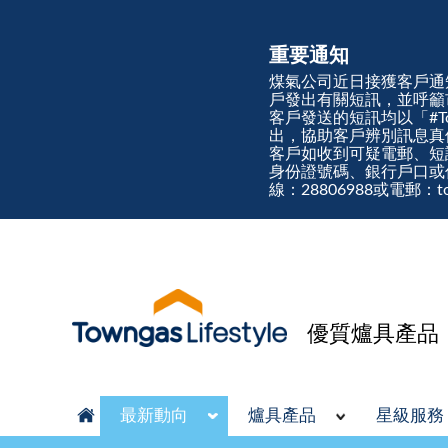
重要通知
煤氣公司近日接獲客戶通
戶發出有關短訊，並呼籲
客戶發送的短訊均以「#Town
出，協助客戶辨別訊息
客戶如收到可疑電郵、短
身份證號碼、銀行戶口或
線：28806988或電郵：tow
優質爐具產品
最新動向
爐具產品
星級服務