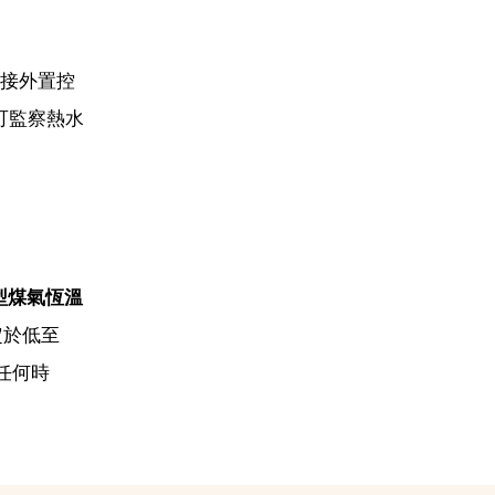
連接外置控
可監察熱水
薄型煤氣恆溫
定於低至
任何時