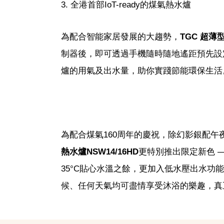
3. 全港首部IoT-ready的煤氣熱水爐
為配合智能家居發展的大趨勢，
TGC 超
制器後，即可透過手機隨時隨地遙距預先設
爐的用氣及出水量，助你實踐節能環保生活
為配合煤氣160周年的慶祝，除幻影銀配
熱水爐NSW14/16HD
更特別推出限定新色 
35°C貼心水溫之餘，更加入低水壓出水
候、任何天氣均可盡情享受沐浴的樂趣，真