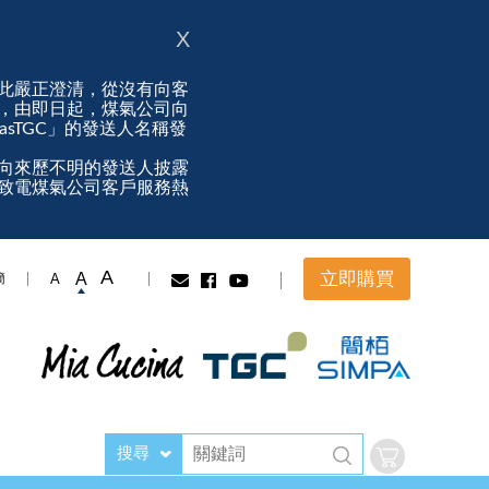
X
此嚴正澄清，從沒有向客
，由即日起，煤氣公司向
ngasTGC」的發送人名稱發
向來歷不明的發送人披露
致電煤氣公司客戶服務熱
A
立即購買
A
A
簡
搜尋