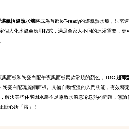
薄型煤氣恆溫熱水爐
將成為首部IoT-ready的煤氣熱水爐，只需
定個人化水溫至應用程式，滿足全家人不同的沐浴需要，更
。
午夜黑面板和陶瓷白配午夜黑面板兩款常規的顏色，
TGC 超
— 陶瓷白配瑰麗銅面板。具備自動恆溫的入門功能，有效穩
功能，解決某些住宅因水壓不足導致水溫忽冷忽熱的問題，無論
正隨心所「浴」！