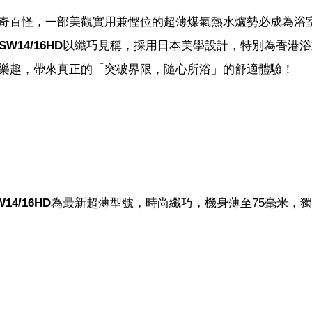
奇百怪，一部美觀實用兼慳位的超薄煤氣熱水爐勢必成為浴
14/16HD
以纖巧見稱，採用日本美學設計，特別為香港浴
樂趣，帶來真正的「突破界限，隨心所浴」的舒適體驗！
4/16HD
為最新超薄型號，時尚纖巧，機身薄至75毫米，