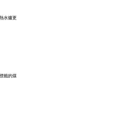
熱水爐更
標籤的煤
。