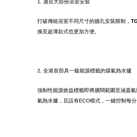
1. 適合大部份浴室安裝
打破傳統浴室不同尺寸的牆孔安裝限制，
T
換至超薄款式也更加方便。
2. 全港首部具一級能源標籤的煤氣熱水爐
強制性能源效益標籤即將擴闊範圍至涵蓋氣
氣熱水爐，且設有ECO模式，一鍵控制每