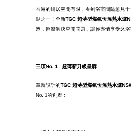
香港的蝸居空間有限，令到浴室間隔愈見千
點之一！全新
TGC 超薄型煤氣恆溫熱水爐NSW
造，輕鬆解決空間問題，讓你盡情享受沐浴
三項
No. 1 超薄新升級皇牌
革新設計的
TGC 超薄型煤氣恆溫熱水爐NSW1
No. 1的創舉﹕