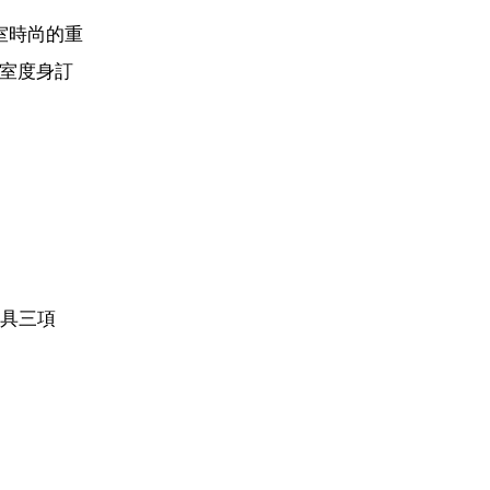
室時尚的重
室度身訂
獨具三項