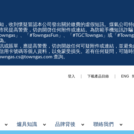
知，收到懷疑冒認本公司發出關於繳費的虛假短訊。煤氣公司特
市民提高警覺，切勿開啓任何附件或連結。為防範手機短訊詐騙
gas」、「#TowngasFun」、「#TGCTowngas」或「#Tow
真偽。
訊或賬單，應提高警覺，切勿開啟任何可疑附件或連結，並避免
信用卡號碼等個人資料，以免蒙受損失。若有任何疑問，可隨時
ngas.cs@towngas.com 查詢。
登入
下載產品目錄
ENG
爐具知識
品牌背後
聯絡我們