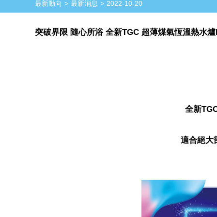
最新動向
最新消息
2022-10-20
突破界限 隨心所浴 全新TGC 超薄煤氣恆溫熱水爐N
全新
TG
適合絕大