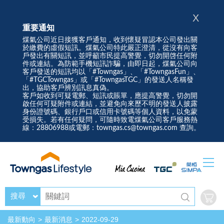
X
重要通知
煤氣公司近日接獲客戶通知，收到懷疑冒認本公司發出關
於繳費的虛假短訊。煤氣公司特此嚴正澄清，從沒有向客
戶發出有關短訊，並呼籲市民提高警覺，切勿開啓任何附
件或連結。為防範手機短訊詐騙，由即日起，煤氣公司向
客戶發送的短訊均以「#Towngas」、「#TowngasFun」、
「#TGCTowngas」或「#TowngasTGC」的發送人名稱發
出，協助客戶辨別訊息真偽。
客戶如收到可疑電郵、短訊或賬單，應提高警覺，切勿開
啟任何可疑附件或連結，並避免向來歷不明的發送人披露
身份證號碼、銀行戶口或信用卡號碼等個人資料，以免蒙
受損失。若有任何疑問，可隨時致電煤氣公司客戶服務熱
線：28806988或電郵：towngas.cs@towngas.com 查詢。
搜尋
最新動向
最新消息
2022-09-29