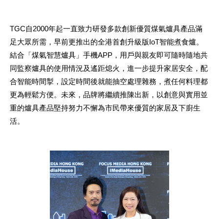
TGC自2000年起一直致力研發多款創新優質煤氣爐具產品滿
足大眾所需，早前更推出的全港首創升級版IoT智能煮食爐。
結合「煤氣智慧爐具」手機APP，用戶與親友即可隨時隨地共
同監察爐具的使用情況及遙距熄火，進一步提升家居安全，配
合智能時間掣，設定時間後就能抽空處理雜務，煮任何料理都
更為輕鬆方便。未來，品牌將繼續推陳出新，以創意與實用並
重的爐具產品堅持努力不懈為市民帶來優質的家居及下廚生
活。