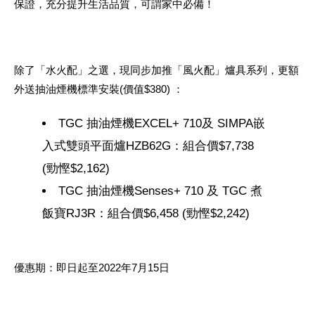
保證，充分提升生活品質，可謂家中必備！
除了「水火配」之選，現同步加推「風火配」爐具系列，更額
外送抽油煙機標準安裝(價值$380) ：
TGC 抽油煙機EXCEL+ 710及 SIMPA嵌
入式雙頭平面爐HZB62G：組合價$7,738
(勁慳$2,162)
TGC 抽油煙機Senses+ 710 及 TGC 煮
飯寶RJ3R：組合價$6,458 (勁慳$2,242)
優惠期：即日起至2022年7月15日