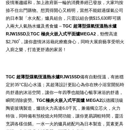
疫情漸趨緩和，加上政府新一輪的消費券經已發放，大家均按
捺不住出門購物。想買得開心又精明，當然不能錯過煤氣公司
的日本製「水火配」爐具組合，只需以組合價$15,630即可購
入兩大人氣熱水爐及煮食爐 –
TGC 超薄型煤氣恆溫熱水爐
RJW15SD
及
TGC 極炎火嵌入式平面爐MEGA2
，勁慳高達
*
$2,760
，讓你盡情沐浴藉此療癒身心，同時大展廚藝享受明火
入廚之樂，打造更舒適的家居！
TGC 超薄型煤氣恆溫熱水爐RJW15SD
備有自動恆溫，有效穩
定於35°C貼心水溫；其超薄設計更貼心為你在狹小浴室開拓時
尚舒適的沐浴空間，讓你一年四季也能隨心暢享淋浴的舒適，
瞬間消除疲勞。
TGC極炎火嵌入式平面爐
MEGA2
以德國頂級
陶瓷玻璃製造，爐頭火力高達6.0千瓦，兼備獨立芯火，火力
特強，同時備有預校熄火時間功能，讓你更易調較時間，靈活
烹調各樣佳餚。一水一火的爐具絕配均為日本製造，質素更具