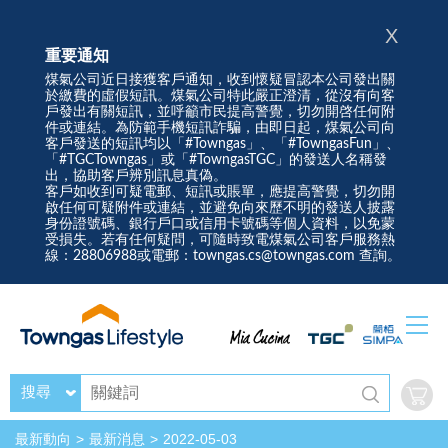
X
重要通知
煤氣公司近日接獲客戶通知，收到懷疑冒認本公司發出關
於繳費的虛假短訊。煤氣公司特此嚴正澄清，從沒有向客
戶發出有關短訊，並呼籲市民提高警覺，切勿開啓任何附
件或連結。為防範手機短訊詐騙，由即日起，煤氣公司向
客戶發送的短訊均以「#Towngas」、「#TowngasFun」、
「#TGCTowngas」或「#TowngasTGC」的發送人名稱發
出，協助客戶辨別訊息真偽。
客戶如收到可疑電郵、短訊或賬單，應提高警覺，切勿開
啟任何可疑附件或連結，並避免向來歷不明的發送人披露
身份證號碼、銀行戶口或信用卡號碼等個人資料，以免蒙
受損失。若有任何疑問，可隨時致電煤氣公司客戶服務熱
線：28806988或電郵：towngas.cs@towngas.com 查詢。
搜尋
最新動向
最新消息
2022-05-03