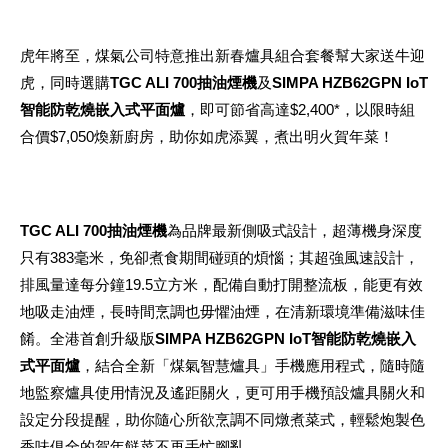
虎年將至，煤氣公司特意推出新春爐具組合套餐幫大家送牛迎
虎，同時選購
TGC ALI 700抽油煙機
及
SIMPA HZB62GPN IoT
智能防乾燒嵌入式平面爐
，即可節省高達$2,400*，以限時組
合價$7,050煥新廚房，助你如虎添翼，煮出明火賀年菜！
TGC ALI 700抽油煙機
為品牌最新側吸式設計，超薄機身深度
只有383毫米，免卻煮食期間碰頭的煩惱；其超強風速設計，
排風量達每分鐘19.5立方米，配備自動打開整流板，能更有效
地吸走油煙，長時間烹調也毋懼油煙，在清新環境準備滋味佳
餚。全港首創升級版
SIMPA HZB62GPN IoT智能防乾燒嵌入
式平面爐
，結合全新「煤氣智慧爐具」手機應用程式，隨時隨
地監察爐具使用情況及遙距關火，更可用手機預設爐具關火和
設定分段提醒，助你隨心所欲烹調不同燉煮菜式，輕鬆炮製色
香味俱全的賀年餸菜不再手忙腳亂。