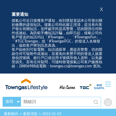
X
重要通知
煤氣公司近日接獲客戶通知，收到懷疑冒認本公司發出關
於繳費的虛假短訊。煤氣公司特此嚴正澄清，從沒有向客
戶發出有關短訊，並呼籲市民提高警覺，切勿開啓任何附
件或連結。為防範手機短訊詐騙，由即日起，煤氣公司向
客戶發送的短訊均以「#Towngas」、「#TowngasFun」、
「#TGCTowngas」或「#TowngasTGC」的發送人名稱發
出，協助客戶辨別訊息真偽。
客戶如收到可疑電郵、短訊或賬單，應提高警覺，切勿開
啟任何可疑附件或連結，並避免向來歷不明的發送人披露
身份證號碼、銀行戶口或信用卡號碼等個人資料，以免蒙
受損失。若有任何疑問，可隨時致電煤氣公司客戶服務熱
線：28806988或電郵：towngas.cs@towngas.com 查詢。
搜尋
最新動向
最新消息
2022-01-03