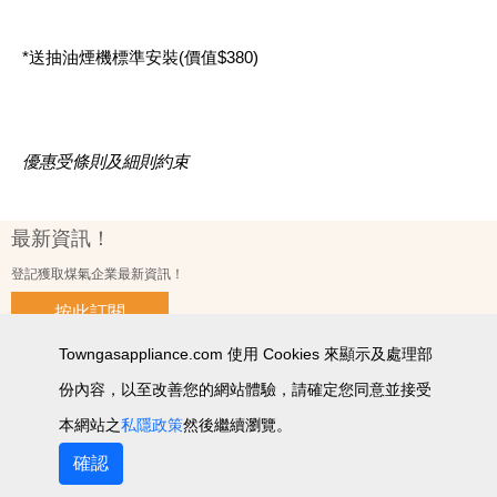
*送抽油煙機標準安裝(價值$380)
優惠
受條則及細則約束
最新資訊！
登記獲取煤氣企業最新資訊！
按此訂閱
Towngasappliance.com 使用 Cookies 來顯示及處理部
份內容，以至改善您的網站體驗，請確定您同意並接受
使用條款及細則
私隱政策聲明
個人資料收集聲明
智能產品私隱政策
網站圖
本網站之
私隱政策
然後繼續瀏覽。
2026 © 版權所有 ‧ 煤氣企業有限公司
確認