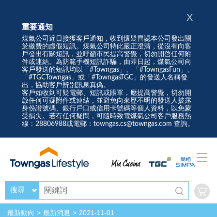
X
重要通知
煤氣公司近日接獲客戶通知，收到懷疑冒認本公司發出關
於繳費的虛假短訊。煤氣公司特此嚴正澄清，從沒有向客
戶發出有關短訊，並呼籲市民提高警覺，切勿開啓任何附
件或連結。為防範手機短訊詐騙，由即日起，煤氣公司向
客戶發送的短訊均以「#Towngas」、「#TowngasFun」、
「#TGCTowngas」或「#TowngasTGC」的發送人名稱發
出，協助客戶辨別訊息真偽。
客戶如收到可疑電郵、短訊或賬單，應提高警覺，切勿開
啟任何可疑附件或連結，並避免向來歷不明的發送人披露
身份證號碼、銀行戶口或信用卡號碼等個人資料，以免蒙
受損失。若有任何疑問，可隨時致電煤氣公司客戶服務熱
線：28806988或電郵：towngas.cs@towngas.com 查詢。
搜尋
最新動向
最新消息
2021-11-01