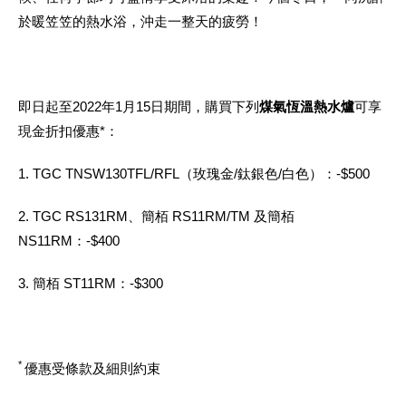
於暖笠笠的熱水浴，沖走一整天的疲勞！
即日起至2022年1月15日期間，購買下列
煤氣恆溫熱水爐
可享
現金折扣優惠*：
1. TGC TNSW130TFL/RFL（玫瑰金/鈦銀色/白色）：-$500
2. TGC RS131RM、簡栢 RS11RM/TM 及簡栢
NS11RM：-$400
3. 簡栢 ST11RM：-$300
*
優惠受條款及細則約束