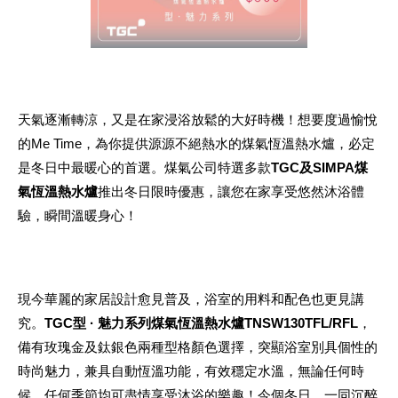
天氣逐漸轉涼，又是在家浸浴放鬆的大好時機！想要度過愉悅
的Me Time，為你提供源源不絕熱水的煤氣恆溫熱水爐，必定
是冬日中最暖心的首選。煤氣公司特選多款
TGC及SIMPA煤
氣恆溫熱水爐
推出冬日限時優惠，讓您在家享受悠然沐浴體
驗，瞬間溫暖身心！
現今華麗的家居設計愈見普及，浴室的用料和配色也更見講
究。
TGC型 · 魅力系列煤氣恆溫熱水爐TNSW130TFL/RFL
，
備有玫瑰金及鈦銀色兩種型格顏色選擇，突顯浴室別具個性的
時尚魅力，兼具自動恆溫功能，有效穩定水溫，無論任何時
候、任何季節均可盡情享受沐浴的樂趣！今個冬日，一同沉醉