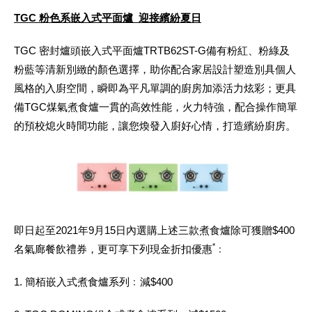
TGC
粉色系
嵌入式平面爐 迎接繽紛夏日
TGC 密封爐頭嵌入式平面爐TRTB62ST-G備有粉紅、粉綠及
粉藍等清新別緻的顏色選擇，助你配合家居設計塑造別具個人
風格的入廚空間，瞬即為平凡單調的廚房加添活力炫彩；更具
備TGC煤氣煮食爐一貫的高效性能，火力特強，配合操作簡單
的預校熄火時間功能，讓您煥發入廚好心情，打造繽紛廚房。
即日起至2021年9月15日內選購上述三款煮食爐除可獲贈$400
*
名氣廊餐飲禮券，更可享下列現金折扣優惠
﹕
1. 簡栢嵌入式煮食爐系列﹕減$400