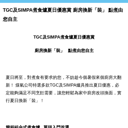
TGC及SIMPA煮食爐夏日優惠賞 廚房換新「裝」 點煮由
您自主
TGC
及
SIMPA
煮食爐夏日優
惠
賞
廚房換新「裝」
點煮由您自主
夏日將至，對煮食有要求的您，不妨趁今個暑假來個廚房大翻
新！ 煤氣公司特選多款TGC及SIMPA爐具推出夏日優惠，必
定能夠滿足不同烹飪需要，讓您輕鬆為家中廚房改頭換面，實
行夏日換新「裝」！
簡栢組合式煮食爐
單頭入門首選