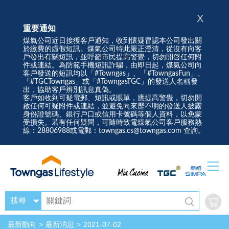
X
重要通知
煤氣公司近日接獲客戶通知，收到懷疑冒認本公司發出關
於繳費的虛假短訊。煤氣公司特此嚴正澄清，從沒有向客
戶發出有關短訊，並呼籲市民提高警覺，切勿開啓任何附
件或連結。為防範手機短訊詐騙，由即日起，煤氣公司向
客戶發送的短訊均以「#Towngas」、「#TowngasFun」、
「#TGCTowngas」或「#TowngasTGC」的發送人名稱發
出，協助客戶辨別訊息真偽。
客戶如收到可疑電郵、短訊或賬單，應提高警覺，切勿開
啟任何可疑附件或連結，並避免向來歷不明的發送人披露
身份證號碼、銀行戶口或信用卡號碼等個人資料，以免蒙
受損失。若有任何疑問，可隨時致電煤氣公司客戶服務熱
線：28806988或電郵：towngas.cs@towngas.com 查詢。
搜尋
最新動向
最新消息
2021-07-02