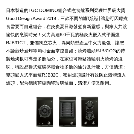
日本製造的TGC DOMINO組合式煮食爐系列榮獲世界級大獎
Good Design Award 2019，三款不同的爐頭設計讓您可因應煮
食需要而自選組合，在炎炎夏日激發煮食新靈感，與家人共渡
愉快的烹調時光！火力高達6.0千瓦的極炎火嵌入式平面爐
RJB31CT，兼備獨立芯火，為同類型產品中火力最強，讓您
不論煎炒煮炸等均可全面掌控自如；燒烤爐頭RJB31CG的特
製燒烤板可導走多餘油分，在家也可輕鬆體驗明火燒烤的滋
味，特設易拆式爐碟盛載食物多餘的油分及汁液，方便清潔；
雙頭嵌入式平面爐RJB32C，密封爐頭設計有效防止液體流入
爐頭，配合德國頂級陶瓷玻璃爐面，清潔方便又耐用。