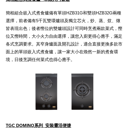
簡栢組合嵌入式煮食爐備有單頭HZB31G和雙頭HZB32G兩種
選擇，前者備有5千瓦雙環爐頭及獨立芯火，炒、蒸、炆、燉
皆表現出色；後者慳位的雙爐頭設計可同時烹煮兩款菜式，慳
位又慳時間，大小火力自由選擇，讓您入廚更得心應手，滿足
各式烹調要求。其窄身爐面及開孔設計，適合直接更換多款市
面上的單頭嵌入式煮食爐，讓一家大小在煥然一新的煮食環
境，日後烹調任何菜式也得心應手。
TGC DOMINO系列 安裝靈活便捷