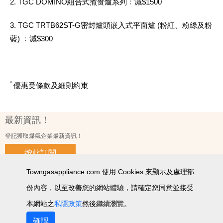
2. TGC DOMINO組合式煮食爐系列﹕減$1500
3. TGC TRTB62ST-G密封爐頭嵌入式平面爐 (粉紅、粉綠及粉
藍) ﹕減$300
*
優惠受條款及細則約束
最新資訊！
登記獲取煤氣企業最新資訊！
按此訂閱
Towngasappliance.com 使用 Cookies 來顯示及處理部
份內容，以至改善您的網站體驗，請確定您同意並接受
使用條款及細則
私隱政策聲明
個人資料收集聲明
智能產品私隱政策
網站圖
本網站之
私隱政策
然後繼續瀏覽。
2026 © 版權所有 ‧ 煤氣企業有限公司
確認