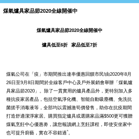
煤氣爐具家品節2020全線開催中
煤氣爐具家品節
2020
全線開催中
爐具
低至
6折
家品低至
7
折
煤氣公司在「疫」市期間推出連串優惠回饋市民!由2020年8月
26日至9月8日期間於全線客戶中心及戶外展銷會舉辦「煤氣爐
具家品節2020」。除了一貫實用的爐具產品外，更特別加入多
種抗疫家居產品，包括空氣淨化機、智能自動吸塵機、免洗抗
菌搓手消毒液等，全部均以震撼激筍價發售，助你在抗疫期間
打造舒適潔淨家居。購買指定爐具或選購家品滿$500更可獲贈
煤氣烹飪中心優惠劵，讓您報讀網上烹飪課程，即使安坐家中
^
也可提升廚藝，實在不容錯過
。