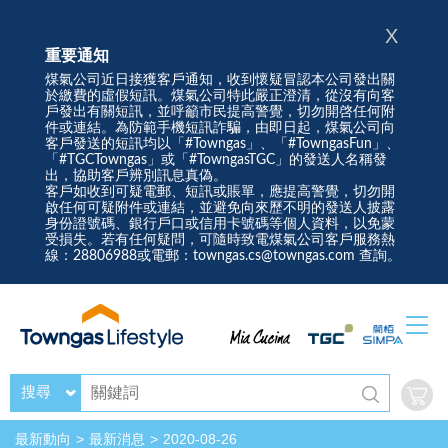
X
重要通知
煤氣公司近日接獲客戶通知，收到懷疑冒認本公司發出關
於繳費的虛假短訊。煤氣公司特此嚴正澄清，從沒有向客
戶發出有關短訊，並呼籲市民提高警覺，切勿開啓任何附
件或連結。為防範手機短訊詐騙，由即日起，煤氣公司向
客戶發送的短訊均以「#Towngas」、「#TowngasFun」、
「#TGCTowngas」或「#TowngasTGC」的發送人名稱發
出，協助客戶辨別訊息真偽。
客戶如收到可疑電郵、短訊或賬單，應提高警覺，切勿開
啟任何可疑附件或連結，並避免向來歷不明的發送人披露
身份證號碼、銀行戶口或信用卡號碼等個人資料，以免蒙
受損失。若有任何疑問，可隨時致電煤氣公司客戶服務熱
線：28806988或電郵：towngas.cs@towngas.com 查詢。
搜尋
最新動向
最新消息
2020-08-26