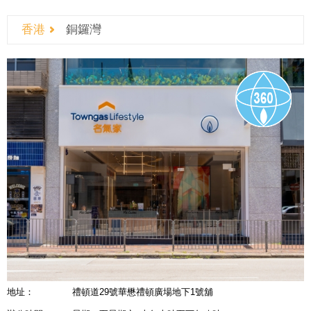
香港
銅鑼灣
地址：
禮頓道29號華懋禮頓廣場地下1號舖