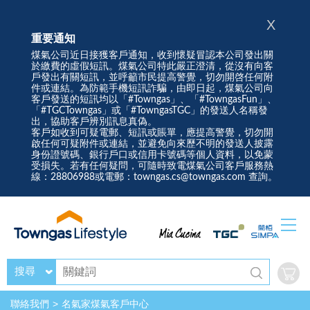
X
重要通知
煤氣公司近日接獲客戶通知，收到懷疑冒認本公司發出關
於繳費的虛假短訊。煤氣公司特此嚴正澄清，從沒有向客
戶發出有關短訊，並呼籲市民提高警覺，切勿開啓任何附
件或連結。為防範手機短訊詐騙，由即日起，煤氣公司向
客戶發送的短訊均以「#Towngas」、「#TowngasFun」、
「#TGCTowngas」或「#TowngasTGC」的發送人名稱發
出，協助客戶辨別訊息真偽。
客戶如收到可疑電郵、短訊或賬單，應提高警覺，切勿開
啟任何可疑附件或連結，並避免向來歷不明的發送人披露
身份證號碼、銀行戶口或信用卡號碼等個人資料，以免蒙
受損失。若有任何疑問，可隨時致電煤氣公司客戶服務熱
線：28806988或電郵：towngas.cs@towngas.com 查詢。
搜尋
聯絡我們
名氣家煤氣客戶中心