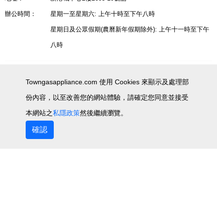
辦公時間：
星期一至星期六: 上午十時至下午八時
星期日及公眾假期(農曆新年假期除外): 上午十一時至下午
八時
查詢服務電話：
9523 6697 (WhatsApp Only)
Towngasappliance.com 使用 Cookies 來顯示及處理部
份內容，以至改善您的網站體驗，請確定您同意並接受
新界
葵芳
本網站之
私隱政策
然後繼續瀏覽。
確認