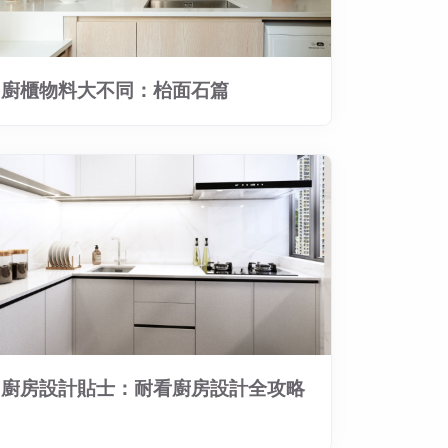
廚櫃物料大不同：枱面石篇
廚房設計貼士：耐看廚房設計全攻略