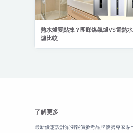
熱水爐要點揀？即睇煤氣爐VS電熱水
爐比較
了解更多
最新優惠
設計案例
報價參考
品牌優勢
專家貼