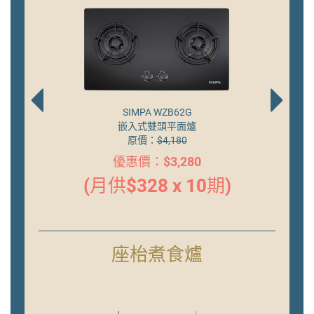
TGC TRTB62ST-G
密封爐頭嵌入式平面爐
原價：
$6,380
優惠價：$5,280
期)
(月供$528 x 10期)
(
座枱煮食爐