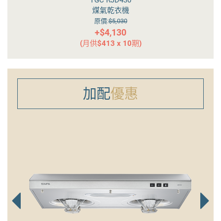
TGC RJD650
煤氣乾衣機
原價:
$5,430
+$4,530
(月供$453 x 10期)
加配
優惠