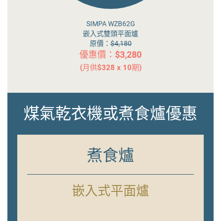
TGC TTH2150
多功能浴室換氣暖風機
原價：
$2,680
△
優惠價：$1,690
△ 如需安裝，需另外收費$480
煤氣乾衣機或煮食爐優惠
煮食爐
嵌入式平面爐