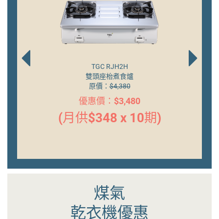
TGC RJH2HT
「依時」火霸王
原價：
$4,480
優惠價：$3,580
期)
(月供$358 x 10期)
(
煤氣
乾衣機優惠