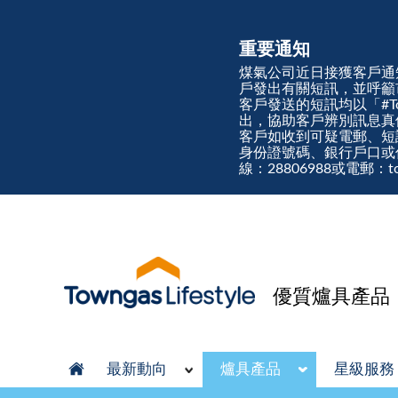
重要通知
煤氣公司近日接獲客戶通
戶發出有關短訊，並呼籲
客戶發送的短訊均以「#Town
出，協助客戶辨別訊息
客戶如收到可疑電郵、短
身份證號碼、銀行戶口或
線：28806988或電郵：tow
優質爐具產品
最新動向
爐具產品
星級服務