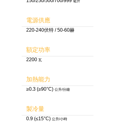
150/250/500/700/999
毫升
電源供應
220-240伏特 / 50-60赫
額定功率
2200
瓦
加熱能力
≥0.3 (≥90°C)
公升/分鐘
製冷量
0.9 (≤15°C)
公升/小時