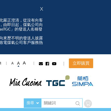
X
此嚴正澄清，從沒有向客
，由即日起，煤氣公司向
ngasTGC」的發送人名稱發
向來歷不明的發送人披露
致電煤氣公司客戶服務熱
A
立即購買
A
A
簡
搜尋