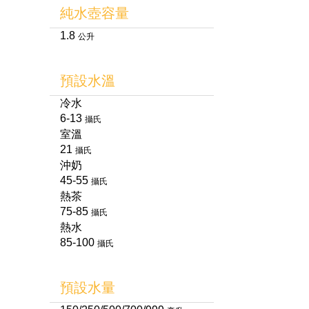
純水壺容量
1.8
公升
預設水溫
冷水
6-13
攝氏
室溫
21
攝氏
沖奶
45-55
攝氏
熱茶
75-85
攝氏
熱水
85-100
攝氏
預設水量