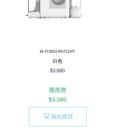
W-JY3553-ROT12HY
白色
$3,680
優惠價
$3,380
按此購買