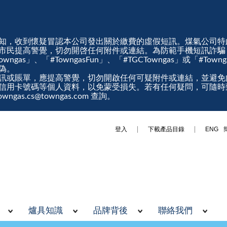
知，收到懷疑冒認本公司發出關於繳費的虛假短訊。煤氣公司特
市民提高警覺，切勿開啓任何附件或連結。為防範手機短訊詐騙
gas」、「#TowngasFun」、「#TGCTowngas」或「#Tow
真偽。
訊或賬單，應提高警覺，切勿開啟任何可疑附件或連結，並避免
信用卡號碼等個人資料，以免蒙受損失。若有任何疑問，可隨時
ngas.cs@towngas.com 查詢。
登入
下載產品目錄
ENG
爐具知識
品牌背後
聯絡我們