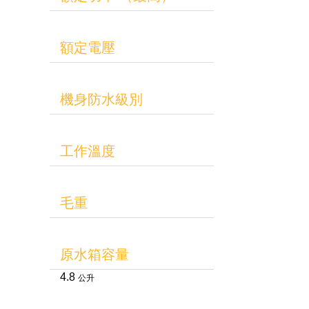
額定電壓
機身防水級別
工作溫度
毛重
原水箱容量
4.8
公升