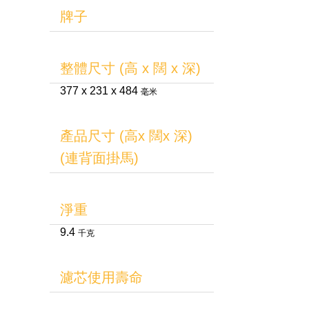
牌子
整體尺寸 (高 x 闊 x 深)
377 x 231 x 484
毫米
產品尺寸 (高x 闊x 深)
(連背面掛馬)
淨重
9.4
千克
濾芯使用壽命